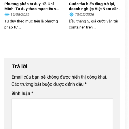
Phương pháp tư duy Hồ Chí
Cước tàu biển tăng trở lại,
Minh: Tư duy theo mục tiêu và
doanh nghiệp Việt Nam cần
sự vận dụng trong kỷ nguyên
làm gì?
19/05/2026
13/05/2026
mới
Tư duy theo mục tiêu là phương
Đầu tháng 5, giá cước vận tải
pháp tư ...
container trên ...
Trả lời
Email của bạn sẽ không được hiển thị công khai.
Các trường bắt buộc được đánh dấu
*
Bình luận
*