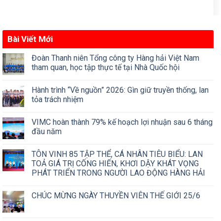
Bài Viết Mới
Đoàn Thanh niên Tổng công ty Hàng hải Việt Nam
tham quan, học tập thực tế tại Nhà Quốc hội
Hành trình “Về nguồn” 2026: Gìn giữ truyền thống, lan
tỏa trách nhiệm
VIMC hoàn thành 79% kế hoạch lợi nhuận sau 6 tháng
đầu năm
TÔN VINH 85 TẬP THỂ, CÁ NHÂN TIÊU BIỂU: LAN
TOẢ GIÁ TRỊ CỐNG HIẾN, KHƠI DẬY KHÁT VỌNG
PHÁT TRIỂN TRONG NGƯỜI LAO ĐỘNG HÀNG HẢI
CHÚC MỪNG NGÀY THUYỀN VIÊN THẾ GIỚI 25/6