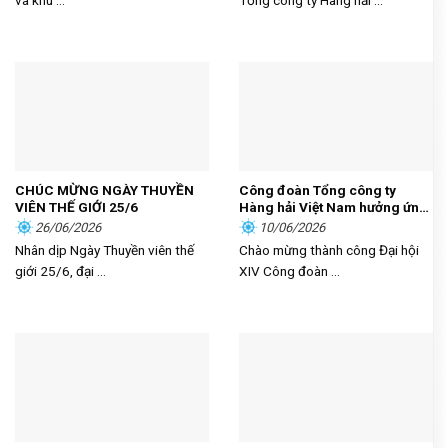
và khu ...
Tổng công ty Hàng hải ...
HÀNG HẢI
CHÚC MỪNG NGÀY THUYỀN
Công đoàn Tổng công ty
VIÊN THẾ GIỚI 25/6
Hàng hải Việt Nam hưởng ứng
phong trào thi đua “Lao động
26/06/2026
10/06/2026
giỏi, năng suất cao, thu nhập
Nhân dịp Ngày Thuyền viên thế
Chào mừng thành công Đại hội
tốt”
giới 25/6, đại ...
XIV Công đoàn ...