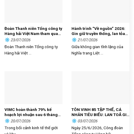
Đoàn Thanh niên Tổng công ty
Hành trình “Về nguồn” 2026:
Hàng hải Việt Nam tham quan,
Gìn giữ truyền thống, lan tỏa
học tập thực tế tại Nhà Quốc
trách nhiệm
23/07/2026
21/07/2026
hội
Đoàn Thanh niên Tổng công ty
Giữa không gian tĩnh lặng của
Hàng hải Việt ...
Nghĩa trang Liệt ...
VIMC hoàn thành 79% kế
TÔN VINH 85 TẬP THỂ, CÁ
hoạch lợi nhuận sau 6 tháng
NHÂN TIÊU BIỂU: LAN TOẢ GIÁ
đầu năm
TRỊ CỐNG HIẾN, KHƠI DẬY
20/07/2026
03/07/2026
KHÁT VỌNG PHÁT TRIỂN
Trong bối cảnh kinh tế thế giới
Ngày 25/6/2026, Công đoàn
TRONG NGƯỜI LAO ĐỘNG