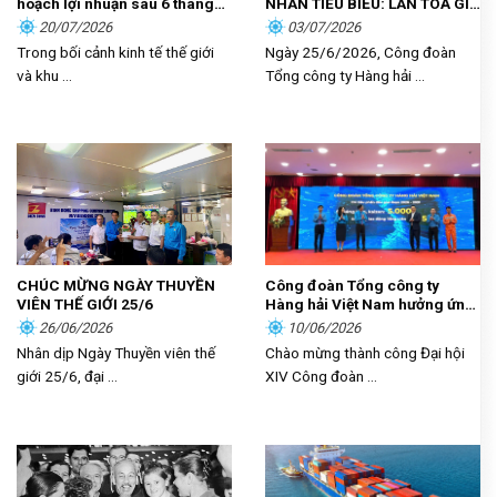
hoạch lợi nhuận sau 6 tháng
NHÂN TIÊU BIỂU: LAN TOẢ GIÁ
đầu năm
TRỊ CỐNG HIẾN, KHƠI DẬY
20/07/2026
03/07/2026
KHÁT VỌNG PHÁT TRIỂN
Trong bối cảnh kinh tế thế giới
Ngày 25/6/2026, Công đoàn
TRONG NGƯỜI LAO ĐỘNG
và khu ...
Tổng công ty Hàng hải ...
HÀNG HẢI
CHÚC MỪNG NGÀY THUYỀN
Công đoàn Tổng công ty
VIÊN THẾ GIỚI 25/6
Hàng hải Việt Nam hưởng ứng
phong trào thi đua “Lao động
26/06/2026
10/06/2026
giỏi, năng suất cao, thu nhập
Nhân dịp Ngày Thuyền viên thế
Chào mừng thành công Đại hội
tốt”
giới 25/6, đại ...
XIV Công đoàn ...