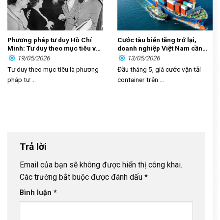
Phương pháp tư duy Hồ Chí
Cước tàu biển tăng trở lại,
Minh: Tư duy theo mục tiêu và
doanh nghiệp Việt Nam cần
sự vận dụng trong kỷ nguyên
làm gì?
19/05/2026
13/05/2026
mới
Tư duy theo mục tiêu là phương
Đầu tháng 5, giá cước vận tải
pháp tư ...
container trên ...
Trả lời
Email của bạn sẽ không được hiển thị công khai.
Các trường bắt buộc được đánh dấu
*
Bình luận
*