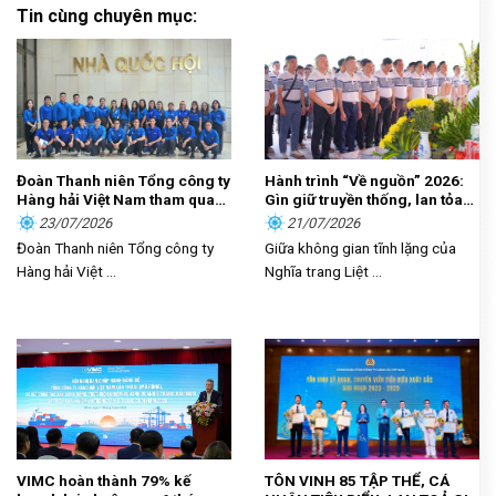
Tin cùng chuyên mục:
Đoàn Thanh niên Tổng công ty
Hành trình “Về nguồn” 2026:
Hàng hải Việt Nam tham quan,
Gìn giữ truyền thống, lan tỏa
học tập thực tế tại Nhà Quốc
trách nhiệm
23/07/2026
21/07/2026
hội
Đoàn Thanh niên Tổng công ty
Giữa không gian tĩnh lặng của
Hàng hải Việt ...
Nghĩa trang Liệt ...
VIMC hoàn thành 79% kế
TÔN VINH 85 TẬP THỂ, CÁ