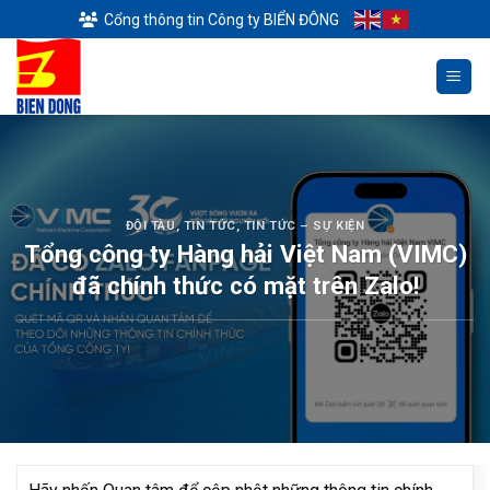
Skip
Cổng thông tin Công ty BIỂN ĐÔNG
to
content
ĐỘI TÀU
,
TIN TỨC
,
TIN TỨC – SỰ KIỆN
Tổng công ty Hàng hải Việt Nam (VIMC)
đã chính thức có mặt trên Zalo!