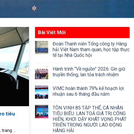
Bài Viết Mới
Đoàn Thanh niên Tổng công ty Hàng
hải Việt Nam tham quan, học tập thực
tế tại Nhà Quốc hội
Hành trình “Về nguồn” 2026: Gìn giữ
truyền thống, lan tỏa trách nhiệm
VIMC hoàn thành 79% kế hoạch lợi
nhuận sau 6 tháng đầu năm
TÔN VINH 85 TẬP THỂ, CÁ NHÂN
eo tiêu
TIÊU BIỂU: LAN TOẢ GIÁ TRỊ CỐNG
HIẾN, KHƠI DẬY KHÁT VỌNG PHÁT
TRIỂN TRONG NGƯỜI LAO ĐỘNG
HÀNG HẢI
trang ...