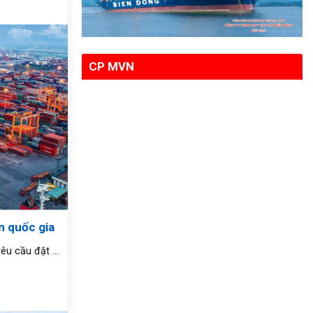
CP MVN
n quốc gia
êu cầu đặt ...