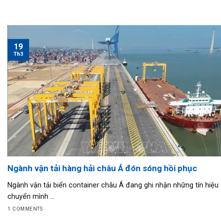
19
Th3
Ngành vận tải hàng hải châu Á đón sóng hồi phục
Ngành vận tải biển container châu Á đang ghi nhận những tín hiệu
chuyển mình ...
1 COMMENTS