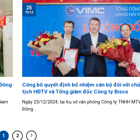
25
Th12
 Đông
Công bố quyết định bổ nhiệm cán bộ đối với ch
tịch HĐTV và Tổng giám đốc Công ty Bisco
 Nam
Ngày 23/12/2024, tại trụ sở văn phòng Công ty TNHH MTV
Đông ...
1
2