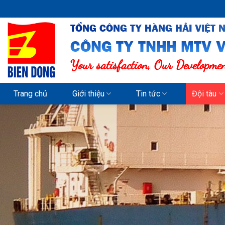
Skip
to
TỔNG CÔNG TY HÀNG HẢI VIỆT 
content
CÔNG TY TNHH MTV V
Your satisfaction, Our Developme
Trang chủ
Giới thiệu
Tin tức
Đội tàu