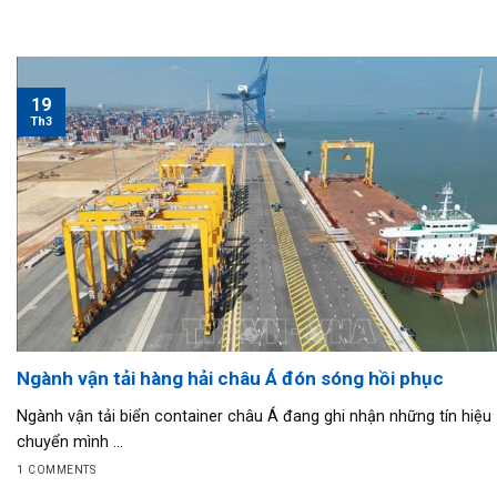
19
Th3
Ngành vận tải hàng hải châu Á đón sóng hồi phục
Ngành vận tải biển container châu Á đang ghi nhận những tín hiệu
chuyển mình ...
1 COMMENTS