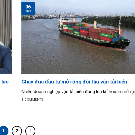
06
Th2
 lực
Chạy đua đầu tư mở rộng đội tàu vận tải biển
Nhiều doanh nghiệp vận tải biển đang lên kế hoạch mở rộng 
,
1 COMMENTS
1
2