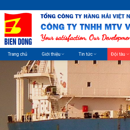
Skip
to
TỔNG CÔNG TY HÀNG HẢI VIỆT 
content
CÔNG TY TNHH MTV V
Your satisfaction, Our Developme
Trang chủ
Giới thiệu
Tin tức
Đội tàu