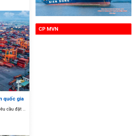
CP MVN
n quốc gia
êu cầu đặt ...