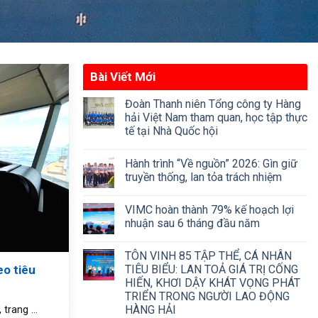
Bài Viết Mới
Đoàn Thanh niên Tổng công ty Hàng
hải Việt Nam tham quan, học tập thực
tế tại Nhà Quốc hội
Hành trình “Về nguồn” 2026: Gìn giữ
truyền thống, lan tỏa trách nhiệm
VIMC hoàn thành 79% kế hoạch lợi
nhuận sau 6 tháng đầu năm
TÔN VINH 85 TẬP THỂ, CÁ NHÂN
eo tiêu
TIÊU BIỂU: LAN TOẢ GIÁ TRỊ CỐNG
HIẾN, KHƠI DẬY KHÁT VỌNG PHÁT
TRIỂN TRONG NGƯỜI LAO ĐỘNG
HÀNG HẢI
trang ...