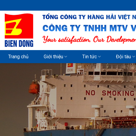
Skip
to
TỔNG CÔNG TY HÀNG HẢI VIỆT 
content
CÔNG TY TNHH MTV V
Your satisfaction, Our Developme
Trang chủ
Giới thiệu
Tin tức
Đội tàu