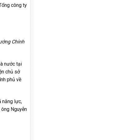
 Tổng công ty
tướng Chính
hà nước tại
ện chủ sở
ính phủ về
ã năng lực,
”, ông Nguyễn