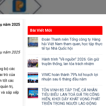
 vụ năm 2025
Bài Viết Mới
Đoàn Thanh niên Tổng công ty Hàng
hải Việt Nam tham quan, học tập thực
tế tại Nhà Quốc hội
 vụ năm 2025
Hành trình “Về nguồn” 2026: Gìn giữ
truyền thống, lan tỏa trách nhiệm
ng bộ các
VIMC hoàn thành 79% kế hoạch lợi
ai trò của
nhuận sau 6 tháng đầu năm
n tốt các
quản trị,
TÔN VINH 85 TẬP THỂ, CÁ NHÂN
ư và sắp xếp
TIÊU BIỂU: LAN TOẢ GIÁ TRỊ CỐNG
HIẾN, KHƠI DẬY KHÁT VỌNG PHÁT
TRIỂN TRONG NGƯỜI LAO ĐỘNG