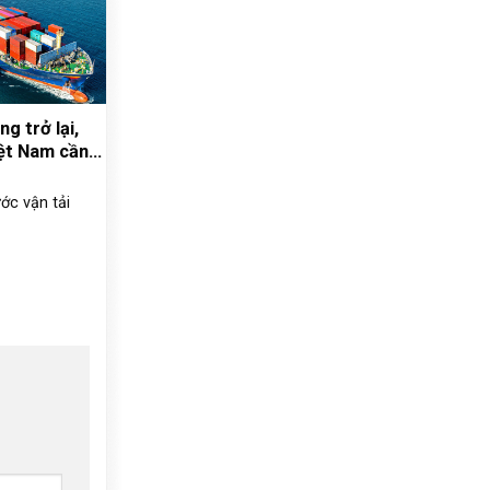
g trở lại,
ệt Nam cần
ớc vận tải