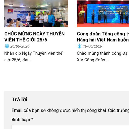
CHÚC MỪNG NGÀY THUYỀN
Công đoàn Tổng công t
VIÊN THẾ GIỚI 25/6
Hàng hải Việt Nam hưở
ứng phong trào thi đua
26/06/2026
10/06/2026
động giỏi, năng suất cao
Nhân dịp Ngày Thuyền viên thế
Chào mừng thành công Đại 
nhập tốt”
giới 25/6, đại ...
XIV Công đoàn ...
Trả lời
Email của bạn sẽ không được hiển thị công khai.
Các trườn
Bình luận
*