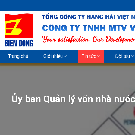
Skip
to
TỔNG CÔNG TY HÀNG HẢI VIỆT 
content
CÔNG TY TNHH MTV V
Your satisfaction, Our Developme
Trang chủ
Giới thiệu
Tin tức
Đội tàu
Ủy ban Quản lý vốn nhà nước