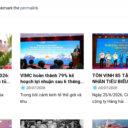
ookmark the
permalink
.
2026:
VIMC hoàn thành 79% kế
TÔN VINH 85 TẬ
n tỏa
hoạch lợi nhuận sau 6 tháng
NHÂN TIÊU BIỂU
đầu năm
GIÁ TRỊ CỐNG H
20/07/2026
03/07/2026
DẬY KHÁT VỌNG
ủa
Trong bối cảnh kinh tế thế giới và
Ngày 25/6/2026, 
TRIỂN TRONG N
khu ...
công ty Hàng hải ...
ĐỘNG HÀNG HẢI