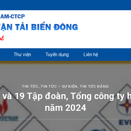
NAM-CTCP
ẬN TẢI BIỂN ĐÔNG
nt
Thư viện
Tuyển dụng
Liên hệ
TIN TỨC
,
TIN TỨC – SỰ KIỆN
,
TIN TỨC ĐẢNG
 và 19 Tập đoàn, Tổng công ty 
năm 2024