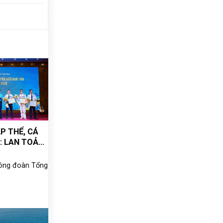
P THỂ, CÁ
: LAN TOẢ
IẾN, KHƠI
 PHÁT
Công đoàn Tổng
GƯỜI LAO