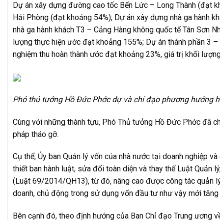
Dự án xây dựng đường cao tốc Bến Lức – Long Thành (đạt kho
Hải Phòng (đạt khoảng 54%); Dự án xây dựng nhà ga hành kh
nhà ga hành khách T3 – Cảng Hàng không quốc tế Tân Sơn Nhất
lượng thực hiện ước đạt khoảng 155%; Dự án thành phần 3 – 
nghiệm thu hoàn thành ước đạt khoảng 23%, giá trị khối lượn
Phó thủ tướng Hồ Đức Phớc dự và chỉ đạo phương hướng ho
Cùng với những thành tựu, Phó Thủ tưởng Hồ Đức Phớc đã chỉ
pháp tháo gỡ.
Cụ thể, Ủy ban Quản lý vốn của nhà nước tại doanh nghiệp và 
thiết ban hành luật, sửa đổi toàn diện và thay thế Luật Quản
(Luật 69/2014/QH13), từ đó, nâng cao được công tác quản lý
doanh, chủ động trong sử dụng vốn đầu tư như vậy mới tăng s
Bên cạnh đó, theo định hướng của Ban Chỉ đạo Trung ương về