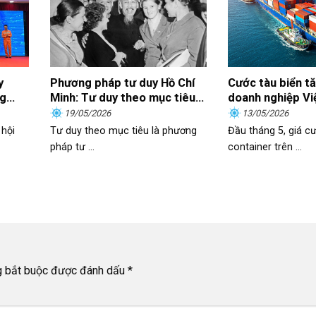
y
Phương pháp tư duy Hồ Chí
Cước tàu biển tăn
ng
Minh: Tư duy theo mục tiêu
doanh nghiệp Vi
 “Lao
và sự vận dụng trong kỷ
làm gì?
19/05/2026
13/05/2026
, thu
nguyên mới
hội
Tư duy theo mục tiêu là phương
Đầu tháng 5, giá cư
pháp tư ...
container trên ...
g bắt buộc được đánh dấu
*