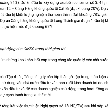
ảng 81%); Dự án đầu tư xây dựng các bến container số 3, 4 tại
ách T2 – Cảng Hàng không quốc tế Cát Bi (đạt khoảng 20%); Dự 
: Giá trị khối lượng nghiệm thu hoàn thành đạt khoảng 78%, giá t
Dự án Cảng hàng không quốc tế Long Thành giai đoạn 1: Giá trị k
g thực hiện ước đạt khoảng 67%.
ạt động của CMSC trong thời gian tới
 ra những khó khăn, bất cập trong công tác quản lý vốn nhà nước
các Tập đoàn, Tổng công ty cần tập tháo gỡ, tập trung thảo luận 
 lý, sử dụng vốn nhà nước đầu tư vào sản xuất kinh doanh tại doan
 vốn đầu tư và để các doanh nghiệp chủ động trong hoạt động sả
ự cạnh tranh trong xu thế mới.
 tổng kết việc thực hiện Nghị quyết số 18-NQ/TW, sau khi sắp xế