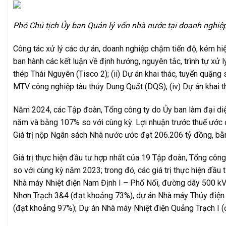
Phó Chủ tịch Ủy ban Quản lý vốn nhà nước tại doanh nghiệ
Công tác xử lý các dự án, doanh nghiệp chậm tiến độ, kém hiệ
ban hành các kết luận về định hướng, nguyên tắc, trình tự xử 
thép Thái Nguyên (Tisco 2); (ii) Dự án khai thác, tuyển quặn
MTV công nghiệp tàu thủy Dung Quất (DQS); (iv) Dự án khai th
Năm 2024, các Tập đoàn, Tổng công ty do Ủy ban làm đại di
năm và bằng 107% so với cùng kỳ. Lợi nhuận trước thuế ước
Giá trị nộp Ngân sách Nhà nước ước đạt 206.206 tỷ đồng, b
Giá trị thực hiện đầu tư hợp nhất của 19 Tập đoàn, Tổng côn
so với cùng kỳ năm 2023; trong đó, các giá trị thực hiện đầ
Nhà máy Nhiệt điện Nam Định I – Phố Nối, đường dây 500 kV 
Nhơn Trạch 3&4 (đạt khoảng 73%), dự án Nhà máy Thủy điện 
(đạt khoảng 97%); Dự án Nhà máy Nhiệt điện Quảng Trạch I (đ