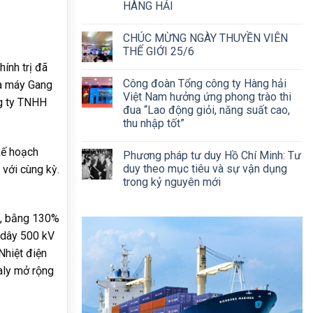
HÀNG HẢI
CHÚC MỪNG NGÀY THUYỀN VIÊN
THẾ GIỚI 25/6
ính trị đã
Công đoàn Tổng công ty Hàng hải
hà máy Gang
Việt Nam hưởng ứng phong trào thi
ng ty TNHH
đua “Lao động giỏi, năng suất cao,
thu nhập tốt”
kế hoạch
Phương pháp tư duy Hồ Chí Minh: Tư
duy theo mục tiêu và sự vận dụng
với cùng kỳ.
trong kỷ nguyên mới
g, bằng 130%
g dây 500 kV
Nhiệt điện
aly mở rộng