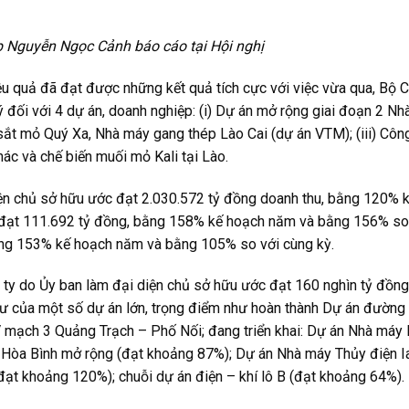
p Nguyễn Ngọc Cảnh báo cáo tại Hội nghị
u quả đã đạt được những kết quả tích cực với việc vừa qua, Bộ Ch
lý đối với 4 dự án, doanh nghiệp: (i) Dự án mở rộng giai đoạn 2 N
g sắt mỏ Quý Xa, Nhà máy gang thép Lào Cai (dự án VTM); (iii) Cô
ác và chế biến muối mỏ Kali tại Lào.
ện chủ sở hữu ước đạt 2.030.572 tỷ đồng doanh thu, bằng 120% 
 đạt 111.692 tỷ đồng, bằng 158% kế hoạch năm và bằng 156% so 
ằng 153% kế hoạch năm và bằng 105% so với cùng kỳ.
g ty do Ủy ban làm đại diện chủ sở hữu ước đạt 160 nghìn tỷ đồn
u tư của một số dự án lớn, trọng điểm như hoàn thành Dự án đườn
mạch 3 Quảng Trạch – Phố Nối; đang triển khai: Dự án Nhà máy 
Hòa Bình mở rộng (đạt khoảng 87%); Dự án Nhà máy Thủy điện I
ạt khoảng 120%); chuỗi dự án điện – khí lô B (đạt khoảng 64%).