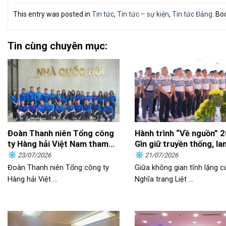
This entry was posted in
Tin tức
,
Tin tức – sự kiện
,
Tin tức Đảng
. B
Tin cùng chuyên mục:
Đoàn Thanh niên Tổng công
Hành trình “Về nguồn” 
ty Hàng hải Việt Nam tham
Gìn giữ truyền thống, la
quan, học tập thực tế tại Nhà
trách nhiệm
23/07/2026
21/07/2026
Quốc hội
Đoàn Thanh niên Tổng công ty
Giữa không gian tĩnh lặng c
Hàng hải Việt ...
Nghĩa trang Liệt ...