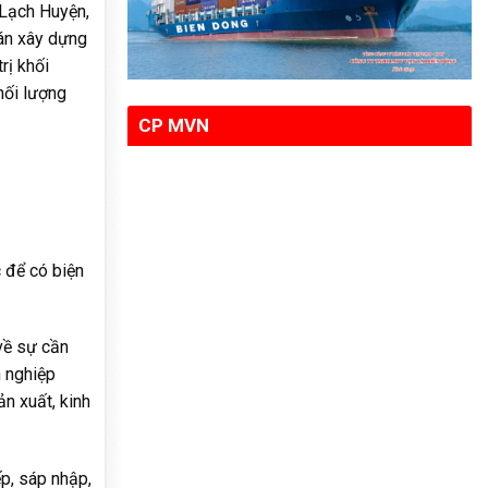
 Lạch Huyện,
án xây dựng
rị khối
hối lượng
CP MVN
 để có biện
về sự cần
h nghiệp
n xuất, kinh
p, sáp nhập,