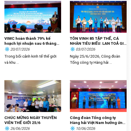
VIMC hoàn thành 79% kế
TÔN VINH 85 TẬP THỂ, CÁ
hoạch lợi nhuận sau 6 tháng
NHÂN TIÊU BIỂU: LAN TOẢ GIÁ
đầu năm
TRỊ CỐNG HIẾN, KHƠI DẬY
20/07/2026
03/07/2026
KHÁT VỌNG PHÁT TRIỂN
Trong bối cảnh kinh tế thế giới
Ngày 25/6/2026, Công đoàn
TRONG NGƯỜI LAO ĐỘNG
và khu ...
Tổng công ty Hàng hải ...
HÀNG HẢI
CHÚC MỪNG NGÀY THUYỀN
Công đoàn Tổng công ty
VIÊN THẾ GIỚI 25/6
Hàng hải Việt Nam hưởng ứng
phong trào thi đua “Lao động
26/06/2026
10/06/2026