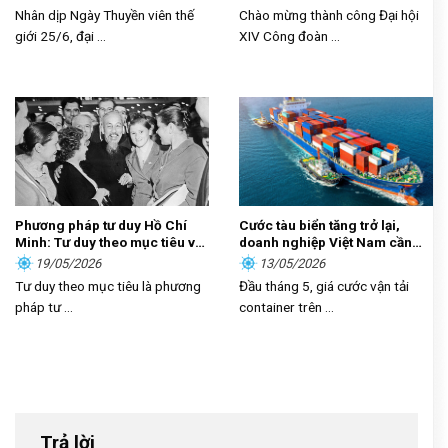
giỏi, năng suất cao, thu nhập
Nhân dịp Ngày Thuyền viên thế
Chào mừng thành công Đại hội
tốt”
giới 25/6, đại ...
XIV Công đoàn ...
Phương pháp tư duy Hồ Chí
Cước tàu biển tăng trở lại,
Minh: Tư duy theo mục tiêu và
doanh nghiệp Việt Nam cần
sự vận dụng trong kỷ nguyên
làm gì?
19/05/2026
13/05/2026
mới
Tư duy theo mục tiêu là phương
Đầu tháng 5, giá cước vận tải
pháp tư ...
container trên ...
Trả lời