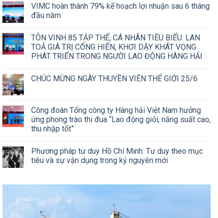
VIMC hoàn thành 79% kế hoạch lợi nhuận sau 6 tháng
đầu năm
TÔN VINH 85 TẬP THỂ, CÁ NHÂN TIÊU BIỂU: LAN
TOẢ GIÁ TRỊ CỐNG HIẾN, KHƠI DẬY KHÁT VỌNG
PHÁT TRIỂN TRONG NGƯỜI LAO ĐỘNG HÀNG HẢI
CHÚC MỪNG NGÀY THUYỀN VIÊN THẾ GIỚI 25/6
Công đoàn Tổng công ty Hàng hải Việt Nam hưởng
ứng phong trào thi đua “Lao động giỏi, năng suất cao,
thu nhập tốt”
Phương pháp tư duy Hồ Chí Minh: Tư duy theo mục
tiêu và sự vận dụng trong kỷ nguyên mới