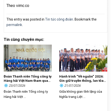
Theo vimc.co
This entry was posted in
Tin tức công đoàn
. Bookmark the
permalink
.
Tin cùng chuyên mục:
Đoàn Thanh niên Tổng công ty
Hành trình “Về nguồn” 2026:
Hàng hải Việt Nam tham quan,
Gìn giữ truyền thống, lan tỏa
học tập thực tế tại Nhà Quốc
trách nhiệm
23/07/2026
21/07/2026
hội
Đoàn Thanh niên Tổng công ty
Giữa không gian tĩnh lặng của
Hàng hải Việt ...
Nghĩa trang Liệt ...