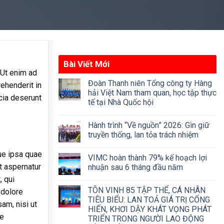
Bài Viết Mới
 Ut enim ad
Đoàn Thanh niên Tổng công ty Hàng
rehenderit in
hải Việt Nam tham quan, học tập thực
icia deserunt
tế tại Nhà Quốc hội
Hành trình “Về nguồn” 2026: Gìn giữ
truyền thống, lan tỏa trách nhiệm
ue ipsa quae
VIMC hoàn thành 79% kế hoạch lợi
t aspernatur
nhuận sau 6 tháng đầu năm
, qui
TÔN VINH 85 TẬP THỂ, CÁ NHÂN
 dolore
TIÊU BIỂU: LAN TOẢ GIÁ TRỊ CỐNG
am, nisi ut
HIẾN, KHƠI DẬY KHÁT VỌNG PHÁT
ae
TRIỂN TRONG NGƯỜI LAO ĐỘNG