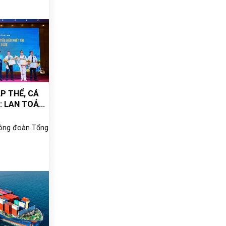
P THỂ, CÁ
: LAN TOẢ
IẾN, KHƠI
 PHÁT
Công đoàn Tổng
GƯỜI LAO