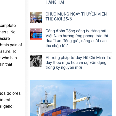
HÀNG HẢI
CHÚC MỪNG NGÀY THUYỀN VIÊN
THẾ GIỚI 25/6
 complete
Công đoàn Tổng công ty Hàng hải
iness. No
Việt Nam hưởng ứng phong trào thi
easure
đua “Lao động giỏi, năng suất cao,
btain pain of
thu nhập tốt”
easure. To
Phương pháp tư duy Hồ Chí Minh: Tư
ut who has
duy theo mục tiêu và sự vận dụng
in that
trong kỷ nguyên mới
quos dolores
id est
eligendi