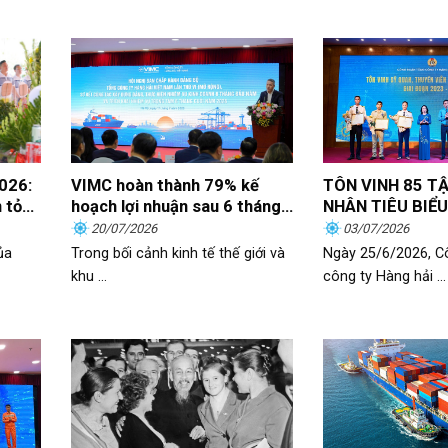
2026:
VIMC hoàn thành 79% kế
TÔN VINH 85 TẬ
n tỏa
hoạch lợi nhuận sau 6 tháng
NHÂN TIÊU BIỂU
đầu năm
GIÁ TRỊ CỐNG H
20/07/2026
03/07/2026
DẬY KHÁT VỌNG
ủa
Trong bối cảnh kinh tế thế giới và
Ngày 25/6/2026, 
TRIỂN TRONG N
khu ...
công ty Hàng hải ...
ĐỘNG HÀNG HẢI