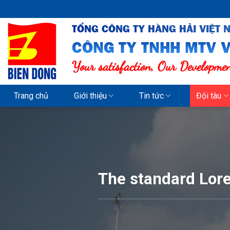
Skip
to
TỔNG CÔNG TY HÀNG HẢI VIỆT 
content
CÔNG TY TNHH MTV V
Your satisfaction, Our Developme
Trang chủ
Giới thiệu
Tin tức
Đội tàu
The standard Lor