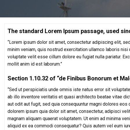
The standard Lorem Ipsum passage, used sin
“Lorem ipsum dolor sit amet, consectetur adipiscing elit, se
minim veniam, quis nostrud exercitation ullamco laboris nisi 
voluptate velit esse cillum dolore eu fugiat nulla pariatur. Ex
mollit anim id est laborum.”
Section 1.10.32 of “de Finibus Bonorum et Mal
“Sed ut perspiciatis unde omnis iste natus error sit volup
ab illo inventore veritatis et quasi architecto beatae vitae 
aut odit aut fugit, sed quia consequuntur magni dolores eos 
dolorem ipsum quia dolor sit amet, consectetur, adipisci vel
magnam aliquam quaerat voluptatem. Ut enim ad minima veniam
aliquid ex ea commodi consequatur? Quis autem vel eum iure 