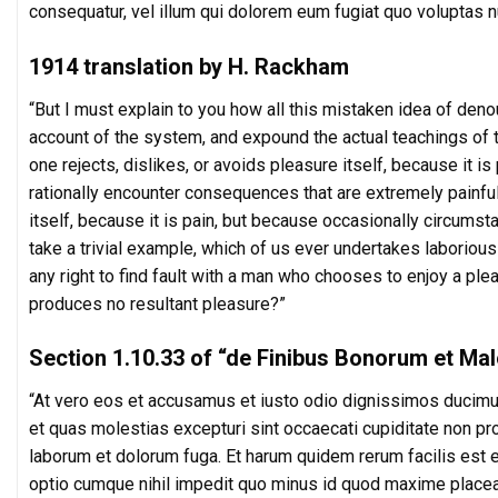
consequatur, vel illum qui dolorem eum fugiat quo voluptas nu
1914 translation by H. Rackham
“But I must explain to you how all this mistaken idea of den
account of the system, and expound the actual teachings of t
one rejects, dislikes, or avoids pleasure itself, because it
rationally encounter consequences that are extremely painful
itself, because it is pain, but because occasionally circums
take a trivial example, which of us ever undertakes laboriou
any right to find fault with a man who chooses to enjoy a pl
produces no resultant pleasure?”
Section 1.10.33 of “de Finibus Bonorum et Mal
“At vero eos et accusamus et iusto odio dignissimos ducimus
et quas molestias excepturi sint occaecati cupiditate non provi
laborum et dolorum fuga. Et harum quidem rerum facilis est e
optio cumque nihil impedit quo minus id quod maxime place