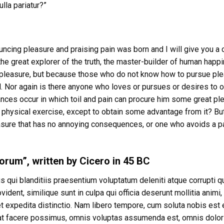
lla pariatur?”
ouncing pleasure and praising pain was born and I will give you a
he great explorer of the truth, the master-builder of human happ
 is pleasure, but because those who do not know how to pursue pl
. Nor again is there anyone who loves or pursues or desires to o
tances occur in which toil and pain can procure him some great pl
s physical exercise, except to obtain some advantage from it? B
easure that has no annoying consequences, or one who avoids a pa
orum”, written by Cicero in 45 BC
 qui blanditiis praesentium voluptatum deleniti atque corrupti 
dent, similique sunt in culpa qui officia deserunt mollitia animi, 
t expedita distinctio. Nam libero tempore, cum soluta nobis est 
at facere possimus, omnis voluptas assumenda est, omnis dolor