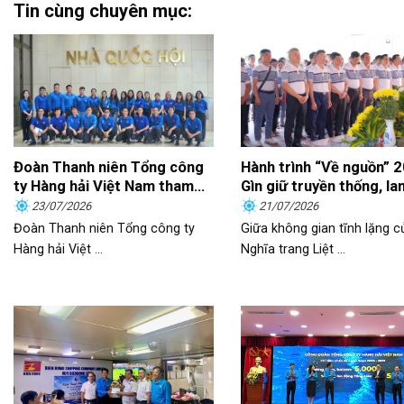
Tin cùng chuyên mục:
Đoàn Thanh niên Tổng công
Hành trình “Về nguồn” 
ty Hàng hải Việt Nam tham
Gìn giữ truyền thống, la
quan, học tập thực tế tại Nhà
trách nhiệm
23/07/2026
21/07/2026
Quốc hội
Đoàn Thanh niên Tổng công ty
Giữa không gian tĩnh lặng c
Hàng hải Việt ...
Nghĩa trang Liệt ...