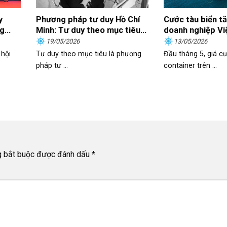
y
Phương pháp tư duy Hồ Chí
Cước tàu biển tăn
ng
Minh: Tư duy theo mục tiêu
doanh nghiệp Vi
 “Lao
và sự vận dụng trong kỷ
làm gì?
19/05/2026
13/05/2026
, thu
nguyên mới
hội
Tư duy theo mục tiêu là phương
Đầu tháng 5, giá cư
pháp tư ...
container trên ...
g bắt buộc được đánh dấu
*