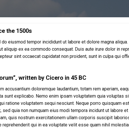
ce the 1500s
d do eiusmod tempor incididunt ut labore et dolore magna aliqua.
ut aliquip ex ea commodo consequat. Duis aute irure dolor in rep
cepteur sint occaecat cupidatat non proident, sunt in culpa qui off
orum”, written by Cicero in 45 BC
tatem accusantium doloremque laudantium, totam rem aperiam, eaq
dicta sunt explicabo. Nemo enim ipsam voluptatem quia voluptas si
qui ratione voluptatem sequi nesciunt. Neque porro quisquam est
it, sed quia non numquam eius modi tempora incidunt ut labore et
, quis nostrum exercitationem ullam corporis suscipit laborios
reprehenderit qui in ea voluptate velit esse quam nihil molesti