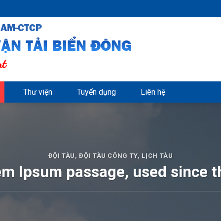
NAM-CTCP
ẬN TẢI BIỂN ĐÔNG
nt
Thư viện
Tuyển dụng
Liên hệ
ĐỘI TÀU
,
ĐỘI TÀU CÔNG TY
,
LỊCH TÀU
em Ipsum passage, used since t