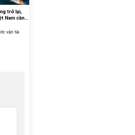
g trở lại,
ệt Nam cần
ớc vận tải