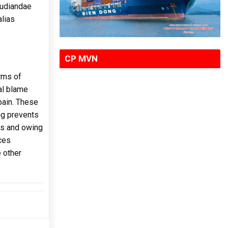
pudiandae
alias
CP MVN
rms of
al blame
pain. These
ng prevents
es and owing
nces
e other