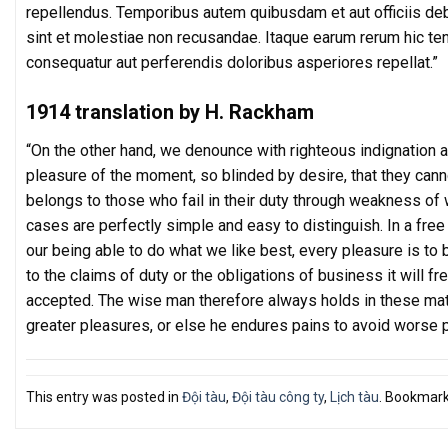
repellendus. Temporibus autem quibusdam et aut officiis deb
sint et molestiae non recusandae. Itaque earum rerum hic tene
consequatur aut perferendis doloribus asperiores repellat.”
1914 translation by H. Rackham
“On the other hand, we denounce with righteous indignation
pleasure of the moment, so blinded by desire, that they cann
belongs to those who fail in their duty through weakness of w
cases are perfectly simple and easy to distinguish. In a fr
our being able to do what we like best, every pleasure is t
to the claims of duty or the obligations of business it will 
accepted. The wise man therefore always holds in these matte
greater pleasures, or else he endures pains to avoid worse p
This entry was posted in
Đội tàu
,
Đội tàu công ty
,
Lịch tàu
. Bookmar