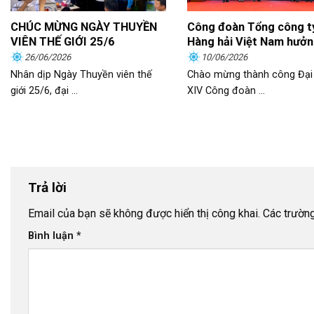
CHÚC MỪNG NGÀY THUYỀN
Công đoàn Tổng công t
VIÊN THẾ GIỚI 25/6
Hàng hải Việt Nam hưở
ứng phong trào thi đua
26/06/2026
10/06/2026
động giỏi, năng suất cao
Nhân dịp Ngày Thuyền viên thế
Chào mừng thành công Đại 
nhập tốt”
giới 25/6, đại ...
XIV Công đoàn ...
Trả lời
Email của bạn sẽ không được hiển thị công khai.
Các trườn
Bình luận
*