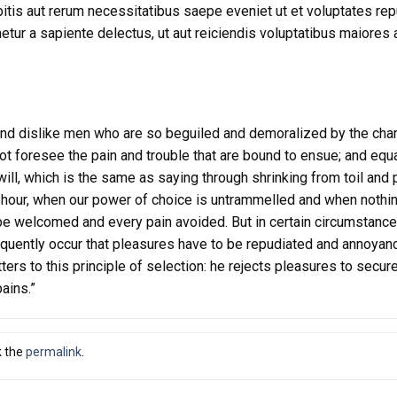
itis aut rerum necessitatibus saepe eveniet ut et voluptates re
tur a sapiente delectus, ut aut reiciendis voluptatibus maiores 
 and dislike men who are so beguiled and demoralized by the cha
ot foresee the pain and trouble that are bound to ensue; and equ
ill, which is the same as saying through shrinking from toil and 
ee hour, when our power of choice is untrammelled and when nothi
o be welcomed and every pain avoided. But in certain circumstanc
frequently occur that pleasures have to be repudiated and annoya
rs to this principle of selection: he rejects pleasures to secur
ains.”
k the
permalink
.