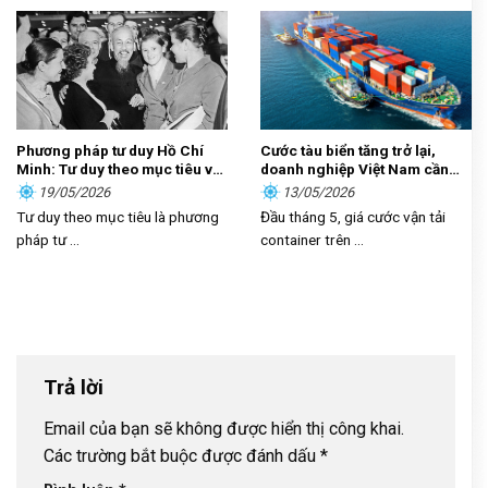
Phương pháp tư duy Hồ Chí
Cước tàu biển tăng trở lại,
Minh: Tư duy theo mục tiêu và
doanh nghiệp Việt Nam cần
sự vận dụng trong kỷ nguyên
làm gì?
19/05/2026
13/05/2026
mới
Tư duy theo mục tiêu là phương
Đầu tháng 5, giá cước vận tải
pháp tư ...
container trên ...
Trả lời
Email của bạn sẽ không được hiển thị công khai.
Các trường bắt buộc được đánh dấu
*