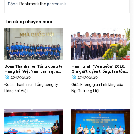
Đảng
. Bookmark the
permalink
.
Tin cùng chuyên mục:
Đoàn Thanh niên Tổng công ty
Hành trình “Về nguồn” 2026:
Hàng hải Việt Nam tham quan,
Gìn giữ truyền thống, lan tỏa
học tập thực tế tại Nhà Quốc
trách nhiệm
23/07/2026
21/07/2026
hội
Đoàn Thanh niên Tổng công ty
Giữa không gian tĩnh lặng của
Hàng hải Việt ...
Nghĩa trang Liệt ...