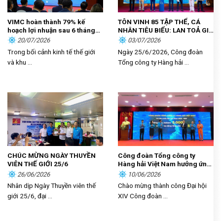
VIMC hoàn thành 79% kế
TÔN VINH 85 TẬP THỂ, CÁ
hoạch lợi nhuận sau 6 tháng
NHÂN TIÊU BIỂU: LAN TOẢ GIÁ
đầu năm
TRỊ CỐNG HIẾN, KHƠI DẬY
20/07/2026
03/07/2026
KHÁT VỌNG PHÁT TRIỂN
Trong bối cảnh kinh tế thế giới
Ngày 25/6/2026, Công đoàn
TRONG NGƯỜI LAO ĐỘNG
và khu ...
Tổng công ty Hàng hải ...
HÀNG HẢI
CHÚC MỪNG NGÀY THUYỀN
Công đoàn Tổng công ty
VIÊN THẾ GIỚI 25/6
Hàng hải Việt Nam hưởng ứng
phong trào thi đua “Lao động
26/06/2026
10/06/2026
giỏi, năng suất cao, thu nhập
Nhân dịp Ngày Thuyền viên thế
Chào mừng thành công Đại hội
tốt”
giới 25/6, đại ...
XIV Công đoàn ...