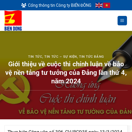
Skip
Cổng thông tin Công ty BIỂN ĐÔNG
to
content
TIN TỨC
,
TIN TỨC – SỰ KIỆN
,
TIN TỨC ĐẢNG
Giới thiệu về cuộc thi chính luận về bảo
vệ nền tảng tư tưởng của Đảng lần thứ 4,
năm 2024