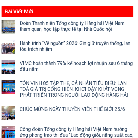
Bài Viết Mới
Đoàn Thanh niên Tổng công ty Hàng hải Việt Nam
tham quan, học tập thực tế tại Nhà Quốc hội
Hành trình “Về nguồn” 2026: Gìn giữ truyền thống, lan
tỏa trách nhiệm
VIMC hoàn thành 79% kế hoạch lợi nhuận sau 6 tháng
đầu năm
TÔN VINH 85 TẬP THỂ, CÁ NHÂN TIÊU BIỂU: LAN
TOẢ GIÁ TRỊ CỐNG HIẾN, KHƠI DẬY KHÁT VỌNG
PHÁT TRIỂN TRONG NGƯỜI LAO ĐỘNG HÀNG HẢI
CHÚC MỪNG NGÀY THUYỀN VIÊN THẾ GIỚI 25/6
Công đoàn Tổng công ty Hàng hải Việt Nam hưởng
ứng phong trào thi đua “Lao động giỏi, năng suất cao,