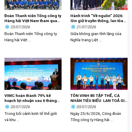
Đoàn Thanh niên Tổng công ty
Hành trình “Về nguồn” 2026:
Hàng hải Việt Nam tham quan,
Gìn giữ truyền thống, lan tỏa
học tập thực tế tại Nhà Quốc
trách nhiệm
23/07/2026
21/07/2026
hội
Đoàn Thanh niên Tổng công ty
Giữa không gian tĩnh lặng của
Hàng hải Việt ...
Nghĩa trang Liệt ...
VIMC hoàn thành 79% kế
TÔN VINH 85 TẬP THỂ, CÁ
hoạch lợi nhuận sau 6 tháng
NHÂN TIÊU BIỂU: LAN TOẢ GIÁ
đầu năm
TRỊ CỐNG HIẾN, KHƠI DẬY
20/07/2026
03/07/2026
KHÁT VỌNG PHÁT TRIỂN
Trong bối cảnh kinh tế thế giới
Ngày 25/6/2026, Công đoàn
TRONG NGƯỜI LAO ĐỘNG
và khu ...
Tổng công ty Hàng hải ...
HÀNG HẢI