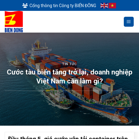
Skip
Cổng thông tin Công ty BIỂN ĐÔNG
to
content
TIN TỨC
Cước tàu biển tăng trở lại, doanh nghiệp
Việt Nam cần làm gì?
Đầu tháng 5, giá cước vận tải container trên