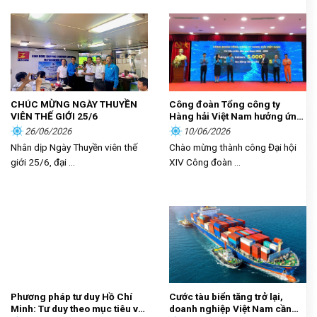
CHÚC MỪNG NGÀY THUYỀN
Công đoàn Tổng công ty
VIÊN THẾ GIỚI 25/6
Hàng hải Việt Nam hưởng ứng
phong trào thi đua “Lao động
26/06/2026
10/06/2026
giỏi, năng suất cao, thu nhập
Nhân dịp Ngày Thuyền viên thế
Chào mừng thành công Đại hội
tốt”
giới 25/6, đại ...
XIV Công đoàn ...
Phương pháp tư duy Hồ Chí
Cước tàu biển tăng trở lại,
Minh: Tư duy theo mục tiêu và
doanh nghiệp Việt Nam cần