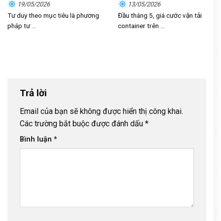
sự vận dụng trong kỷ nguyên
làm gì?
19/05/2026
13/05/2026
mới
Tư duy theo mục tiêu là phương
Đầu tháng 5, giá cước vận tải
pháp tư ...
container trên ...
Trả lời
Email của bạn sẽ không được hiển thị công khai.
Các trường bắt buộc được đánh dấu
*
Bình luận
*