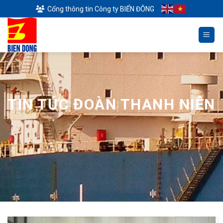
Skip
Cổng thông tin Công ty BIỂN ĐÔNG
to
content
TIN TỨC ĐOÀN THANH NIÊN