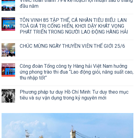
VIMC hoàn thành 79% kế hoạch lợi nhuận sau 6 tháng
đầu năm
TÔN VINH 85 TẬP THỂ, CÁ NHÂN TIÊU BIỂU: LAN
TOẢ GIÁ TRỊ CỐNG HIẾN, KHƠI DẬY KHÁT VỌNG
PHÁT TRIỂN TRONG NGƯỜI LAO ĐỘNG HÀNG HẢI
CHÚC MỪNG NGÀY THUYỀN VIÊN THẾ GIỚI 25/6
Công đoàn Tổng công ty Hàng hải Việt Nam hưởng
ứng phong trào thi đua “Lao động giỏi, năng suất cao,
thu nhập tốt”
Phương pháp tư duy Hồ Chí Minh: Tư duy theo mục
tiêu và sự vận dụng trong kỷ nguyên mới