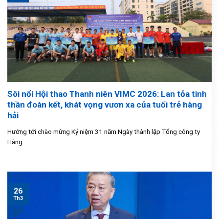
Sôi nổi Hội thao Thanh niên VIMC 2026: Lan tỏa tinh
thần đoàn kết, khát vọng vươn xa của tuổi trẻ hàng
hải
Hướng tới chào mừng Kỷ niệm 31 năm Ngày thành lập Tổng công ty
Hàng ...
26
Th3